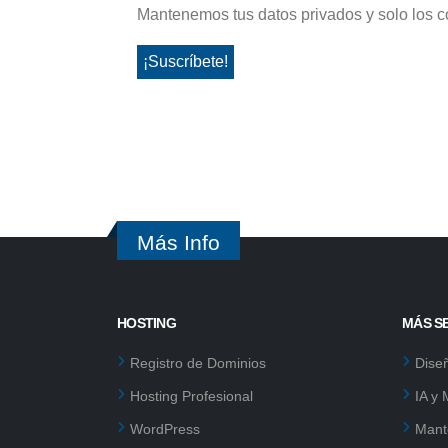
Mantenemos tus datos privados y solo los c
Más Info
HOSTING
MÁS S
Registro de Dominios
Dise
Hosting Profesional
IA y
WordPress
Mant