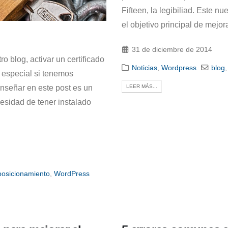
Fifteen, la legibiliad. Este 
el objetivo principal de mejora
31 de diciembre de 2014
o blog, activar un certificado
Noticias
,
Wordpress
blog
especial si tenemos
señar en este post es un
LEER MÁS...
cesidad de tener instalado
posicionamiento
,
WordPress