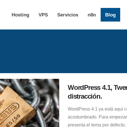
Hosting
VPS
Servicios
n8n
Blog
WordPress 4.1, Twent
distracción.
WordPress 4.1 ya está aquí 
acostumbrado. Para empezar
presenta el tema por defecto