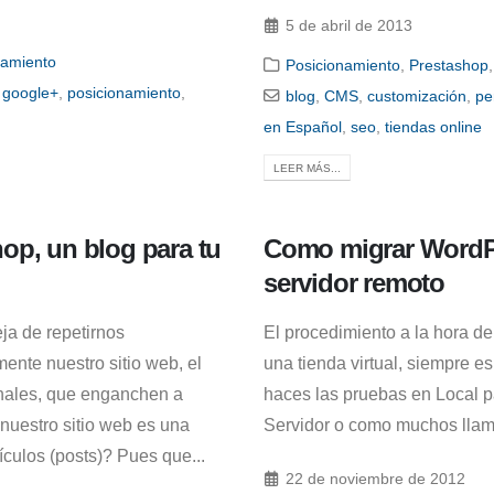
5 de abril de 2013
namiento
Posicionamiento
,
Prestashop
,
google+
,
posicionamiento
,
blog
,
CMS
,
customización
,
pe
en Español
,
seo
,
tiendas online
LEER MÁS...
op, un blog para tu
Como migrar WordPr
servidor remoto
ja de repetirnos
El procedimiento a la hora de 
nte nuestro sitio web, el
una tienda virtual, siempre e
ginales, que enganchen a
haces las pruebas en Local p
 nuestro sitio web es una
Servidor o como muchos llam
ículos (posts)? Pues que...
22 de noviembre de 2012