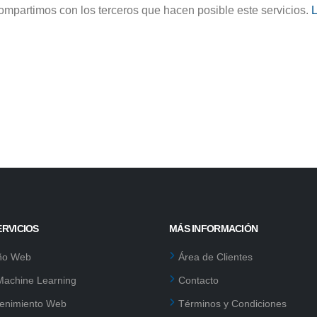
ompartimos con los terceros que hacen posible este servicios.
L
ERVICIOS
MÁS INFORMACIÓN
ño Web
Área de Clientes
 Machine Learning
Contacto
enimiento Web
Términos y Condiciones