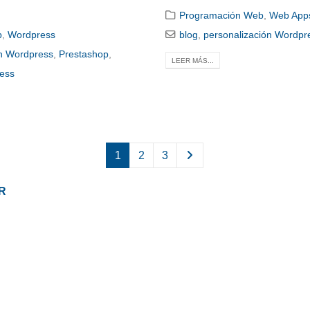
Programación Web
,
Web App
b
,
Wordpress
blog
,
personalización Wordpr
ón Wordpress
,
Prestashop
,
LEER MÁS...
ess
1
2
3
R