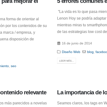
para mejorar el
5 errores comunes e
“La vida es lo que pasa mie
Lenon Hoy se podría adaptar e
ena forma de orientar al
mientras miras tu smarthphon
ión por los contenidos de su
de las estrategias low cost de.
ra marca / empresa, y
 buena disposición de
16 de junio de 2014
Diseño Web
blog
,
facebo
LEER MÁS...
miento
,
seo
 contenido relevante
La importancia de l
los más parecidos a novelas
Seamos claros, los tags en W