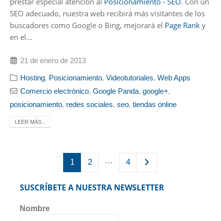
prestar especial atención al
Posicionamiento - SEO
. Con un
SEO adecuado, nuestra web recibirá más visitantes de los
buscadores como Google o Bing, mejorará el
Page Rank
y
en el...
21 de enero de 2013
Hosting
,
Posicionamiento
,
Videotutoriales
,
Web Apps
Comercio electrónico
,
Google Panda
,
google+
,
posicionamiento
,
redes sociales
,
seo
,
tiendas online
LEER MÁS...
…
1
2
4
SUSCRÍBETE A NUESTRA NEWSLETTER
Nombre