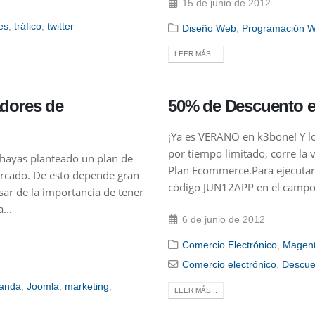
15 de junio de 2012
es
,
tráfico
,
twitter
Diseño Web
,
Programación 
LEER MÁS...
adores de
50% de Descuento 
¡Ya es VERANO en k3bone! Y l
por tiempo limitado, corre l
e hayas planteado un plan de
Plan Ecommerce.Para ejecutar
mercado. De esto depende gran
código JUN12APP en el campo 
ar de la importancia de tener
...
6 de junio de 2012
Comercio Electrónico
,
Magen
Comercio electrónico
,
Descue
Panda
,
Joomla
,
marketing
,
LEER MÁS...