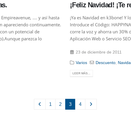
as.
¡Feliz Navidad! ¡Te
Empireavenue, .... y así hasta
¡Ya es Navidad en k3bone! Y l
van apareciendo continuamente.
Introduce el Código: HAPPYNAV
con un potencial de
corre la voz y ahorra un 30%
lo).Aunque parezca lo
Aplicación Web o Servicio SEO.
23 de diciembre de 2011
Varios
Descuento
,
Navida
LEER MÁS...
1
2
3
4