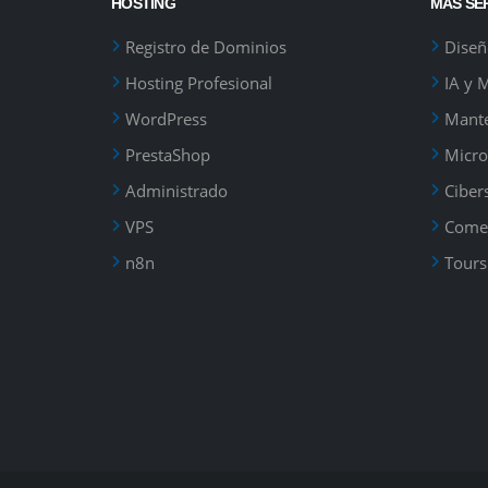
HOSTING
MÁS SE
Registro de Dominios
Dise
Hosting Profesional
IA y 
WordPress
Mant
PrestaShop
Micro
Administrado
Ciber
VPS
Comer
n8n
Tours