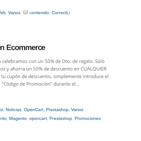
Web
,
Varios
contenido
,
CorrectLi
en Ecommerce
o celebramos con un 50% de Dto. de regalo. Sólo
a voz y ahorra un 50% de descuento en CUALQUIER
 tu cupón de descuento, simplemente introduce el
"Código de Promoción" durante el...
to
,
Noticias
,
OpenCart
,
Prestashop
,
Varios
nto
,
Magento
,
opencart
,
Prestashop
,
Promociones