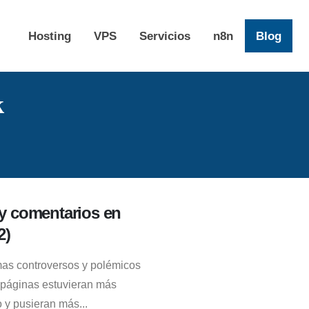
Hosting
VPS
Servicios
n8n
Blog
k
y comentarios en
2)
as controversos y polémicos
 páginas estuvieran más
y pusieran más...