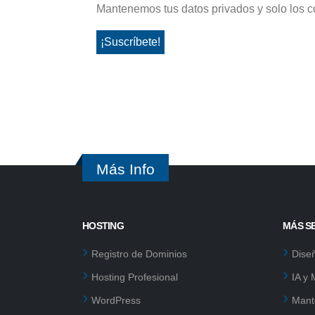
Mantenemos tus datos privados y solo los c
Más Info
HOSTING
MÁS S
Registro de Dominios
Dise
Hosting Profesional
IA y
WordPress
Mant