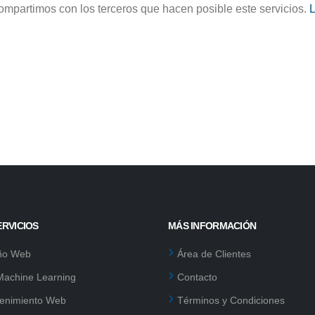
ompartimos con los terceros que hacen posible este servicios.
L
ERVICIOS
MÁS INFORMACIÓN
ño Web
Área de Clientes
 Machine Learning
Contacto
enimiento Web
Términos y Condiciones