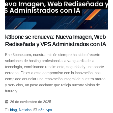
k3bone se renueva: Nueva Imagen, Web
Rediseñada y VPS Administrados con IA
En k3bone.com, nuestra misión siempre ha sido ofrecerte
soluciones de hosting profesional a la vanguardia de la
tecnología, combinando rendimiento, seguridad y un soporte
cercano. Fieles a este compromiso con la innovación, nos
complace anunciar una renovación integral de nuestra marca
y servicios, un paso adelante que refleja nuestra visión de
futuro y...
26 de noviembre de 2025
blog
,
Noticias
n8n
,
vps