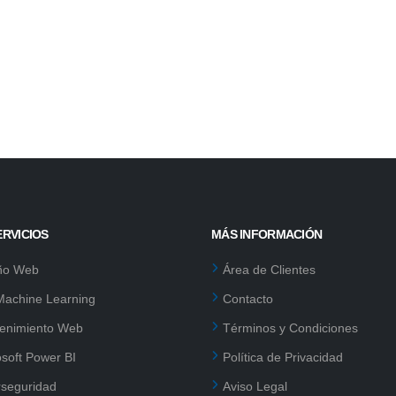
ERVICIOS
MÁS INFORMACIÓN
ño Web
Área de Clientes
 Machine Learning
Contacto
enimiento Web
Términos y Condiciones
osoft Power BI
Política de Privacidad
rseguridad
Aviso Legal