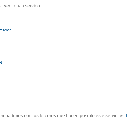
irven o han servido...
amador
R
ompartimos con los terceros que hacen posible este servicios.
L