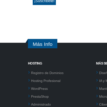
Más Info
HOSTING
MÁS S
Registro de Dominios
Dise
Hosting Profesional
IA y
WordPress
Mant
PrestaShop
Micr
Administrado
Cibe