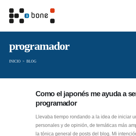
programador
INICIO
>
BLOG
Como el japonés me ayuda a se
programador
Llevaba tiempo rondando a la idea de iniciar 
personales y de opinión, de temáticas más amp
la tónica general de posts del blog. Mi intenció