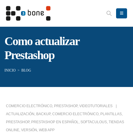
Como actualizar
Prestashop
INICIO
>
BLOG
COMERCIO ELECTRÓNICO
,
PRESTASHOP
,
VIDEOTUTORIALES
ACTUALIZACIÓN
,
BACKUP
,
COMERCIO ELECTRÓNICO
,
PLANTILLAS
,
PRESTASHOP
,
PRESTASHOP EN ESPAÑOL
,
SOFTACULOUS
,
TIENDAS
ONLINE
,
VERSIÓN
,
WEB APP