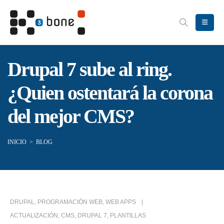
Drupal 7 sube al ring.
¿Quien ostentará la corona
del mejor CMS?
INICIO
>
BLOG
DRUPAL
,
PROGRAMACIÓN WEB
,
WEB APPS
ACTUALIZACIÓN
,
CMS
,
DRUPAL 7
,
PLANTILLAS