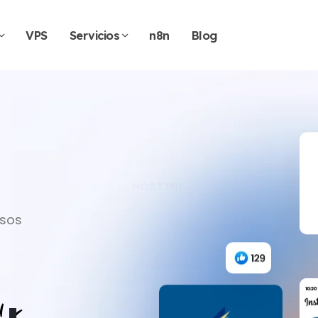
VPS
Servicios
n8n
Blog
SSD NVMe
HOSTING
sos