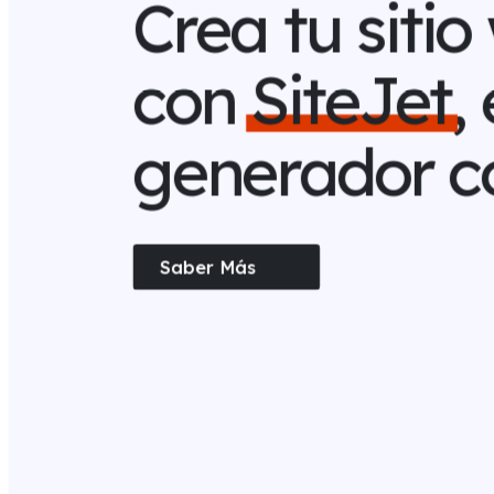
Crea tu siti
con
SiteJet
,
generador c
Saber Más