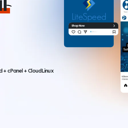
l
d + cPanel + CloudLinux