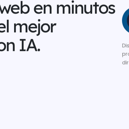
o web en minutos
 el mejor
on IA.
Di
pr
di