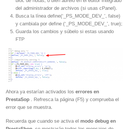
bloc de notas, o bien ábrelo en el editor integrado
del administrador de archivos (si usas cPanel).
Busca la línea define(‘_PS_MODE_DEV_’, false)
y cambiala por define (‘_PS_MODE_DEV_’, true);
Guarda los cambios y súbelo si estas usando
FTP
Ahora ya estarían activados los
errores en
PrestaSop
. Refresca la página (F5) y comprueba el
error que se muestra.
Recuerda que cuando se activa el
modo debug en
PrestaShop
, se mostrarán todos los mensajes de